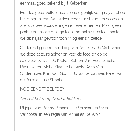
eenmaal goed bekend bij ’t Kelderken.
Hun feelgood-volkstoneel stond eigenlijk vorig najaar al op
het programma. Dat is door corona niet kunnen doorgaan,
zoals zoveel voorstellingen en evenementen. Maar geen
probleem, nu de huidige toestand het wel toelaat, spelen
we dit najaar gewoon toch “Nog eens ’t zelfde”…
Onder het goedkeurend oog van Annelies De Wolf vinden
we deze acteurs achter en voor de toog en op de
cafévloer: Saskia De Kraker, Katrien Van Hooste, Sofie
Baert, Karen Mels, Klaartje Pauwels, Arno Van
Oudenhove, Kurt Van Gucht, Jonas De Cauwer, Karel Van
de Perre en Luc Strobbe.
NOG EENS ’T ZELFDE?
Omdat het mag. Omdat het kan.
Blijspel van Benny Braem, Luc Samson en Sven
Verhoosel in een regie van Annelies De Wolf.