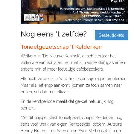
t
S
o
C
o
n
Nog eens 't zelfde?
t
Bestel tickets
e
Toneelgezelschap 't Kelderken
n
t
Welkom in “De Nieuwe Koninck”, al achttien jaar het
volkscafé van Sonja en Jef, met zijn vaste stamgasten en
andere min of meer toevallige cafébezoekers.
Elk heeft zo wel zijn ‘rare’ trekjes en zijn eigen problemen.
Maar als het erop aankomt, komen ze toch samen naar
buiten, solidair met elkaar.
En de kerstperiode maakt dat gevoel natuurlijk nog
sterker…
Met dit blijspel kiest Toneelgezelschap ’t Kelderken nog
eens voor werk van eigen Kemzeekse
bodem. Auteurs
Benny Braem, Luc Samson en Sven Verhoosel zijn nu