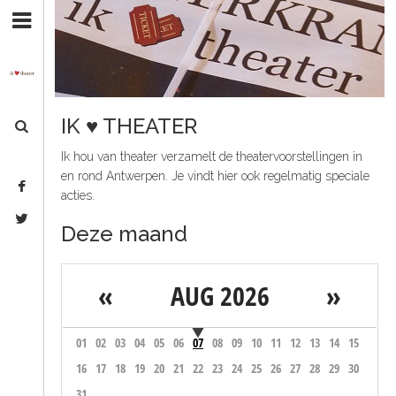
S
H
k
O
i
M
p
E
t
o
A
IK ♥ THEATER
N
G
a
Ik hou van theater verzamelt de theatervoorstellingen in
v
E
en rond Antwerpen. Je vindt hier ook regelmatig speciale
i
N
acties.
g
D
a
Deze maand
A
t
i
O
o
«
AUG 2026
»
V
n
E
S
R
k
01
02
03
04
05
06
07
08
09
10
11
12
13
14
15
O
i
16
17
18
19
20
21
22
23
24
25
26
27
28
29
30
p
N
31