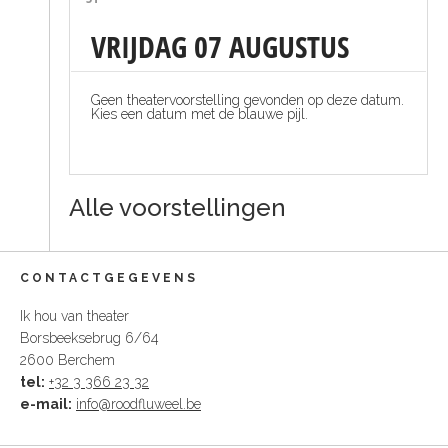
t
S
o
VRIJDAG
07
AUGUSTUS
C
o
n
Geen theatervoorstelling gevonden op deze datum.
t
Kies een datum met de blauwe pijl.
e
n
t
Alle voorstellingen
CONTACTGEGEVENS
Ik hou van theater
Borsbeeksebrug 6/64
2600 Berchem
tel:
+32 3 366 23 32
e-mail:
info@roodfluweel.be