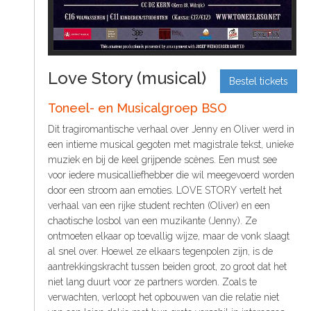
t
S
o
C
o
n
Love Story (musical)
t
Bestel tickets
e
Toneel- en Musicalgroep BSO
n
t
Dit tragiromantische verhaal over Jenny en Oliver werd in
een intieme musical gegoten met magistrale tekst, unieke
muziek en bij de keel grijpende scènes. Een must see
voor iedere musicalliefhebber die wil meegevoerd worden
door een stroom aan emoties. LOVE STORY vertelt het
verhaal van een rijke student rechten (Oliver) en een
chaotische losbol van een muzikante (Jenny). Ze
ontmoeten elkaar op toevallig wijze, maar de vonk slaagt
al snel over. Hoewel ze elkaars tegenpolen zijn, is de
aantrekkingskracht tussen beiden groot, zo groot dat het
niet lang duurt voor ze partners worden. Zoals te
verwachten, verloopt het opbouwen van die relatie niet