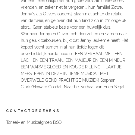
van een leien dakje met hun grote verschil in interesses,
vrienden, en zeker niet te vergeten... hun familie! Zowel
Jenny's als Olivers ouder(s) staan niet achter de relatie
van de twee, en geloven dat hun kind zich in z'n ongeluk
stort... Geen stabiele basis voor een huwelijk dus.
Wanneer Jenny en Oliver toch doorzetten en samen naar
hun geluk toebouwen, blijkt dat Jenny leukemie heeft. Het
koppel vecht samen in al hun liefde tegen dit
onverbiddelijk harde noodlot. EEN VERHAAL MET EEN
LACH EN EEN TRAAN, EEN MAJEUR EN EEN MINEUR,
EEN WARME GLOED EN KOUDE RILLING,... LAAT JE
MEESLEPEN IN DEZE INTIEME MUSICAL MET
OVERWELDIGEND PRACHTIGE MUZIEK! Stephen
Clark/Howard Goodall Naar het verhaal van Erich Segal
CONTACTGEGEVENS
Toneel- en Musicalgroep BSO