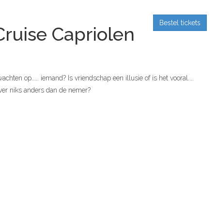
Bestel tickets
Cruise Capriolen
hten op..... iemand? Is vriendschap een illusie of is het vooral....
ever niks anders dan de nemer?