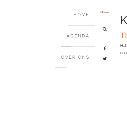
Skip
to
HOME
Navigation
K
Skip
to
T
Content
AGENDA
Het 
noo
OVER ONS