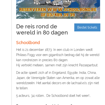
t
S
o
C
o
n
De reis rond de
t
Bestel tickets
wereld in 80 dagen
e
n
t
Schoolbond
Het is 21 december 1873. In een club in Londen wedt
Phileas Fogg voor een gigantisch bedrag dat hij de wereld
kan rondreizen in precies 80 dagen.
Hij vertrekt meteen, samen met zijn knecht Passepartout.
De actie speelt zich af in Engeland, Egypte, India, China,
Japan, de Verenigde Staten van Amerika, en op zowat alle
wereldzeeën. Het aantal decors en de lachsalvo’s zijn niet
te tellen.
5 acteurs, 34 rollen… De Schoolbond doet het weer!…