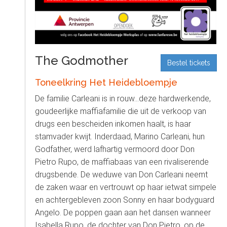
t
S
o
C
o
n
t
The Godmother
Bestel tickets
e
n
Toneelkring Het Heidebloempje
t
De familie Carleani is in rouw…deze hardwerkende,
goudeerlijke maffiafamilie die uit de verkoop van
drugs een bescheiden inkomen haalt, is haar
stamvader kwijt. Inderdaad, Marino Carleani, hun
Godfather, werd lafhartig vermoord door Don
Pietro Rupo, de maffiabaas van een rivaliserende
drugsbende. De weduwe van Don Carleani neemt
de zaken waar en vertrouwt op haar ietwat simpele
en achtergebleven zoon Sonny en haar bodyguard
Angelo. De poppen gaan aan het dansen wanneer
Isabella Rupo, de dochter van Don Pietro, op de