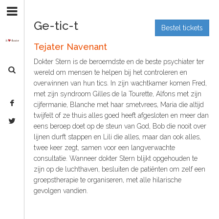
S
H
k
O
Ge-tic-t
i
Bestel tickets
M
p
Tejater Navenant
E
t
o
Dokter Stern is de beroemdste en de beste psychiater ter
A
N
wereld om mensen te helpen bij het controleren en
G
a
overwinnen van hun tics. In zijn wachtkamer komen Fred,
v
E
met zijn syndroom Gilles de la Tourette, Alfons met zijn
i
N
cijfermanie, Blanche met haar smetvrees, Maria die altijd
g
D
twijfelt of ze thuis alles goed heeft afgesloten en meer dan
a
eens beroep doet op de steun van God, Bob die nooit over
A
t
lijnen durft stappen en Lili die alles, maar dan ook alles,
i
twee keer zegt, samen voor een langverwachte
O
o
consultatie. Wanneer dokter Stern blijkt opgehouden te
V
n
zijn op de luchthaven, besluiten de patiënten om zelf een
E
S
groepstherapie te organiseren, met alle hilarische
R
k
gevolgen vandien.
O
i
p
N