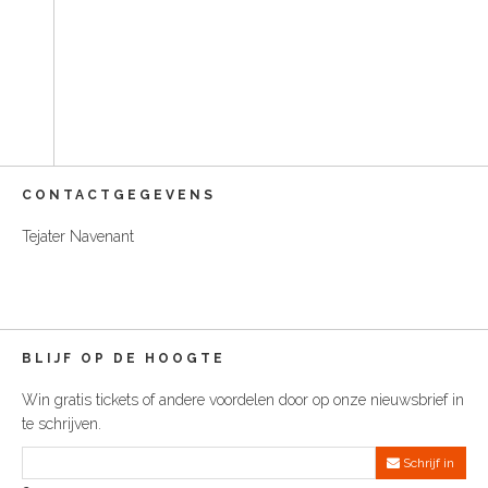
t
S
o
C
o
n
t
e
n
t
CONTACTGEGEVENS
Tejater Navenant
BLIJF OP DE HOOGTE
Win gratis tickets of andere voordelen door op onze nieuwsbrief in
te schrijven.
Schrijf in