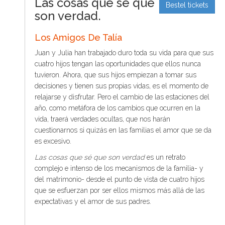
Las cosas que sé que
t
S
Bestel tickets
o
son verdad.
C
o
Los Amigos De Talía
n
Juan y Julia han trabajado duro toda su vida para que sus
t
cuatro hijos tengan las oportunidades que ellos nunca
e
tuvieron. Ahora, que sus hijos empie­zan a tomar sus
n
decisiones y tienen sus propias vidas, es el momento de
t
relajarse y disfrutar. Pero el cambio de las estaciones del
año, como metá­fora de los cambios que ocurren en la
vida, traerá verdades ocultas, que nos harán
cuestionarnos si quizás en las familias el amor que se da
es excesi­vo.
Las cosas que sé que son verdad
es un retrato
complejo e intenso de los mecanismos de la fami­lia- y
del matrimonio- desde el punto de vista de cuatro hijos
que se esfuerzan por ser ellos mis­mos más allá de las
expectativas y el amor de sus padres.