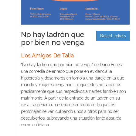
t
S
o
C
o
n
No hay ladrón que
t
Bestel tickets
por bien no venga
e
n
t
Los Amigos De Talía
"No hay ladrón que por bien no venga" de Dario Fo, es
una comedia de enredo que pone en evidencia la
hipocresía y desamores en torno a una pareja en la que
marido y mujer se engañan. Lo que ellos no saben es
precisamente que sus respectivos amantes también son
matrimonio. A partir de la entrada de un ladrón en su
casa, se genera una serie de enredos en la que los
personajes se van culpando unos a otros para no ser
descubiertos, subrayando una situación tanto absurda
como cotidiana.