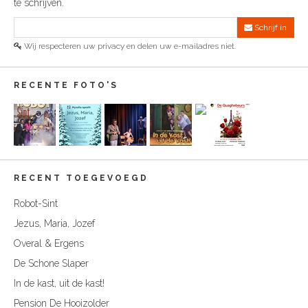
te schrijven.
Schrijf in
Wij respecteren uw privacy en delen uw e-mailadres niet.
RECENTE FOTO'S
RECENT TOEGEVOEGD
Robot-Sint
Jezus, Maria, Jozef
Overal & Ergens
De Schone Slaper
In de kast, uit de kast!
Pension De Hooizolder