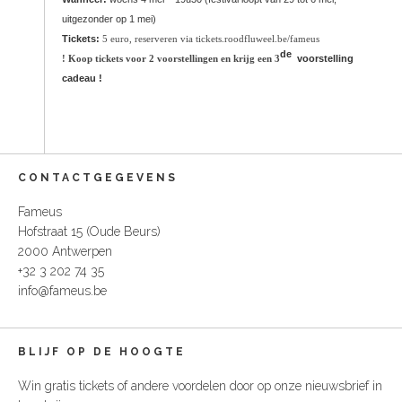
uitgezonder op 1 mei)
Tickets:
5 euro, reserveren via
tickets.roodfluweel.be/fameus
de
! Koop tickets voor 2 voorstellingen en krijg een 3
voorstelling
cadeau !
CONTACTGEGEVENS
Fameus
Hofstraat 15 (Oude Beurs)
2000 Antwerpen
+32 3 202 74 35
info@fameus.be
BLIJF OP DE HOOGTE
Win gratis tickets of andere voordelen door op onze nieuwsbrief in