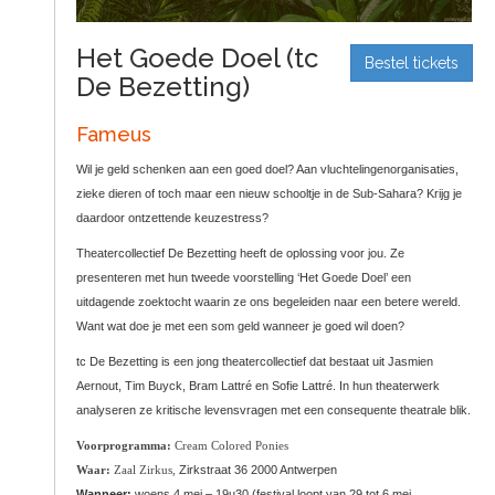
t
S
o
C
Het Goede Doel (tc
Bestel tickets
o
De Bezetting)
n
t
Fameus
e
Wil je geld schenken aan een goed doel? Aan vluchtelingenorganisaties,
n
zieke dieren of toch maar een nieuw schooltje in de Sub-Sahara? Krijg je
t
daardoor ontzettende keuzestress?
Theatercollectief De Bezetting heeft de oplossing voor jou. Ze
presenteren met hun tweede voorstelling ‘Het Goede Doel’ een
uitdagende zoektocht waarin ze ons begeleiden naar een betere wereld.
Want wat doe je met een som geld wanneer je goed wil doen?
tc De Bezetting is een jong theatercollectief dat bestaat uit Jasmien
Aernout, Tim Buyck, Bram Lattré en Sofie Lattré. In hun theaterwerk
analyseren ze kritische levensvragen met een consequente theatrale blik.
Voorprogramma:
Cream Colored Ponies
Waar:
Zaal Zirkus,
Zirkstraat 36 2000 Antwerpen
Wanneer:
woens 4 mei – 19u30 (festival loopt van 29 tot 6 mei,