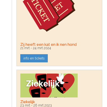
t
S
o
C
o
n
t
e
n
t
Zij heeft een kat en ik nen hond
21 mrt - 24 mrt 2024
info en tickets
Ziekelijk
23 mrt - 26 mrt 2023