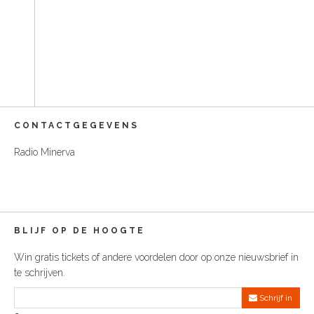
t
S
o
C
o
n
t
e
n
t
CONTACTGEGEVENS
Radio Minerva
BLIJF OP DE HOOGTE
Win gratis tickets of andere voordelen door op onze nieuwsbrief in
te schrijven.
Schrijf in