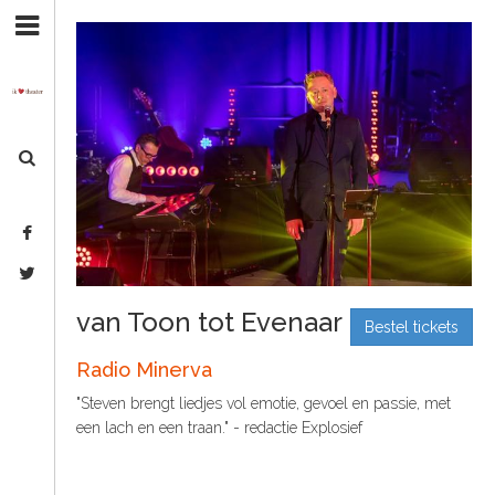
S
H
k
O
i
M
p
E
t
o
A
N
G
a
v
E
i
N
g
D
a
A
t
van Toon tot Evenaar
i
Bestel tickets
O
o
V
Radio Minerva
n
E
S
"Steven brengt liedjes vol emotie, gevoel en passie, met
R
k
een lach en een traan." - redactie Explosief
O
i
p
N