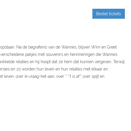
Bestel tickets
n opstaan. Na de begrafenis van de Wannes, blijven Wim en Greet
en verscheidene pakjes met souvenirs en herinneringen die Wannes
wikkelde relaties en hij hoopt dat ze hem dat kunnen vergeven. Terwijl
rsies en zo worden hun leven en hun relaties met elkaar en
leven, over ik-vraag-het-aan, over '' ''t is af", over spijt en