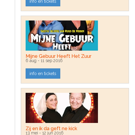
t
info en tickets
S
o
C
o
n
t
e
n
t
Mijne Gebuur Heeft Het Zuur
6 aug - 11 sep 2016
info en tickets
Zij en ik da geft ne kick
13 mei - 12 jun 2016