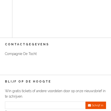
t
S
o
C
o
n
t
e
n
t
CONTACTGEGEVENS
Compagnie De Tocht
BLIJF OP DE HOOGTE
Win gratis tickets of andere voordelen door op onze nieuwsbrief in
te schrijven.
Schrijf in